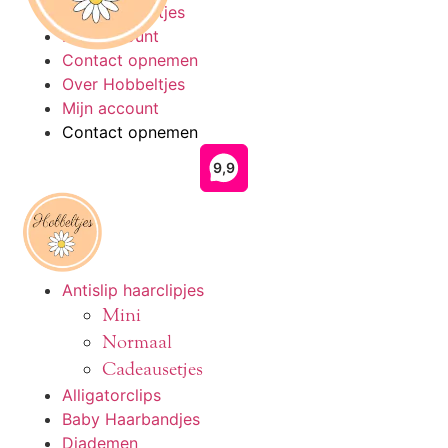
Ga
Over Hobbeltjes
naar
Mijn account
de
Contact opnemen
inhoud
Over Hobbeltjes
Mijn account
Contact opnemen
Antislip haarclipjes
Mini
Normaal
Cadeausetjes
Alligatorclips
Baby Haarbandjes
Diademen