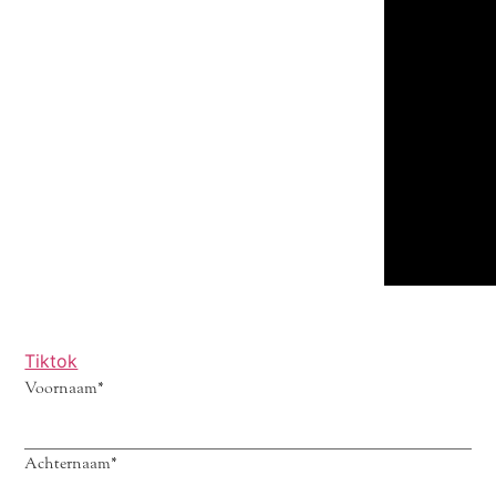
Tiktok
Voornaam
*
Achternaam
*