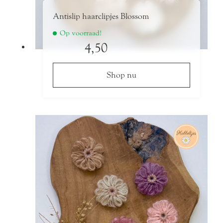
Antislip haarclipjes Blossom
Op voorraad!
4,50
Shop nu
Dit
product
heeft
meerdere
variaties.
Deze
optie
kan
gekozen
worden
op