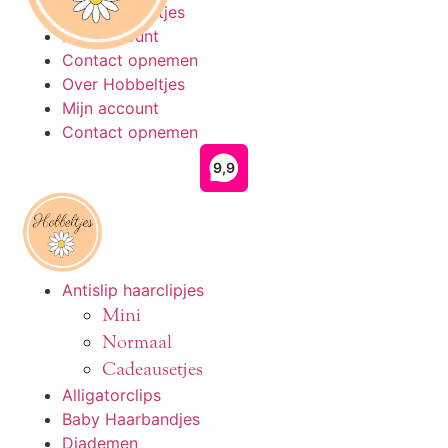
Ga
Over Hobbeltjes
naar
Mijn account
de
Contact opnemen
inhoud
Over Hobbeltjes
Mijn account
Contact opnemen
Antislip haarclipjes
Mini
Normaal
Cadeausetjes
Alligatorclips
Baby Haarbandjes
Diademen