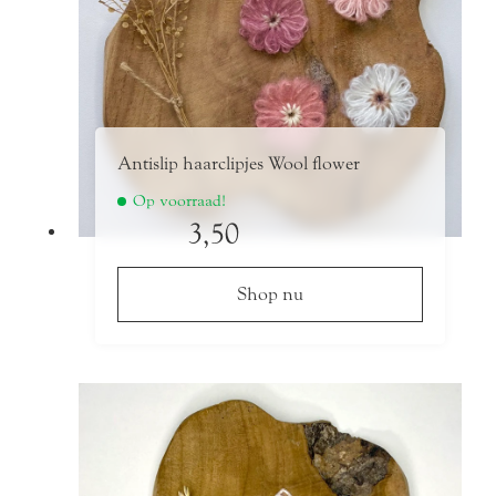
de
productpagina
Antislip haarclipjes Wool flower
Op voorraad!
3,50
Shop nu
Dit
product
heeft
meerdere
variaties.
Deze
optie