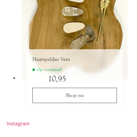
Haarspeldjes Vera
Op voorraad!
10,95
Shop nu
Dit
product
heeft
Instagram
meerdere
variaties.