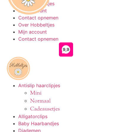
Ga
Over Hobbeltjes
naar
Mijn account
de
Contact opnemen
inhoud
Over Hobbeltjes
Mijn account
Contact opnemen
Antislip haarclipjes
Mini
Normaal
Cadeausetjes
Alligatorclips
Baby Haarbandjes
Diademen