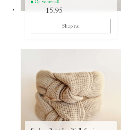
Op voorraad!
15,95
Shop nu
Dit
product
heeft
meerdere
variaties.
Deze
optie
kan
gekozen
worden
op
de
productpagina