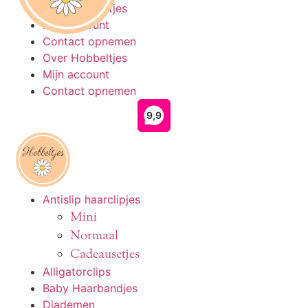
Ga
Over Hobbeltjes
naar
Mijn account
de
Contact opnemen
inhoud
Over Hobbeltjes
Mijn account
Contact opnemen
Antislip haarclipjes
Mini
Normaal
Cadeausetjes
Alligatorclips
Baby Haarbandjes
Diademen