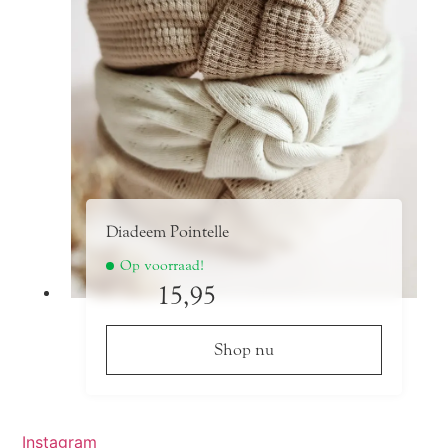
Diadeem Pointelle
Op voorraad!
15,95
Shop nu
Dit
product
heeft
Instagram