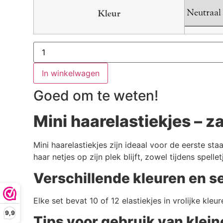
Kleur
Mini
Haarelastiekjes
|
6
In winkelwagen
perfecte
variaties
Goed om te weten!
voor
jouw
kind
Mini haarelastiekjes – z
aantal
Mini haarelastiekjes zijn ideaal voor de eerste staa
haar netjes op zijn plek blijft, zowel tijdens spell
Verschillende kleuren en s
Elke set bevat 10 of 12 elastiekjes in vrolijke kleure
9,9
Tips voor gebruik van klein