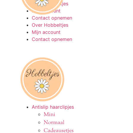
Ga
Over Hobbeltjes
naar
Mijn account
de
Contact opnemen
inhoud
Over Hobbeltjes
Mijn account
Contact opnemen
Antislip haarclipjes
Mini
Normaal
Cadeausetjes