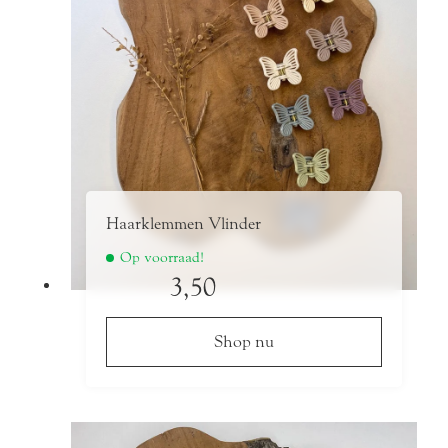
Haarklemmen Vlinder
Op voorraad!
3,50
Shop nu
Dit
product
heeft