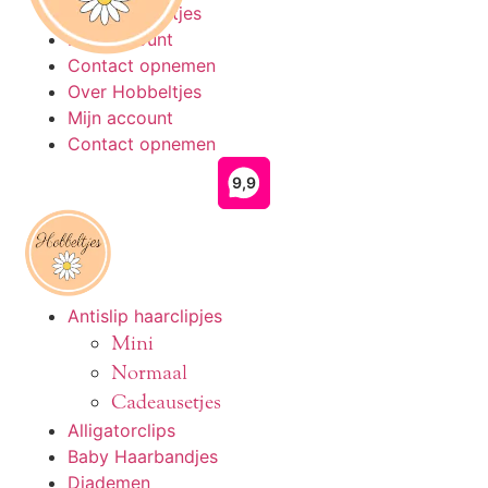
Ga
Over Hobbeltjes
naar
Mijn account
de
Contact opnemen
inhoud
Over Hobbeltjes
Mijn account
Contact opnemen
Antislip haarclipjes
Mini
Normaal
Cadeausetjes
Alligatorclips
Baby Haarbandjes
Diademen