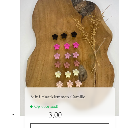
meerdere
variaties.
Deze
optie
kan
gekozen
worden
op
de
productpagina
Mini Haarklemmen Camille
Op voorraad!
3,00