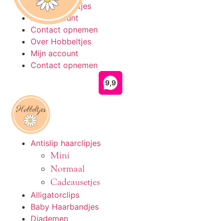
Ga
Over Hobbeltjes
naar
Mijn account
de
Contact opnemen
inhoud
Over Hobbeltjes
Mijn account
Contact opnemen
Antislip haarclipjes
Mini
Normaal
Cadeausetjes
Alligatorclips
Baby Haarbandjes
Diademen