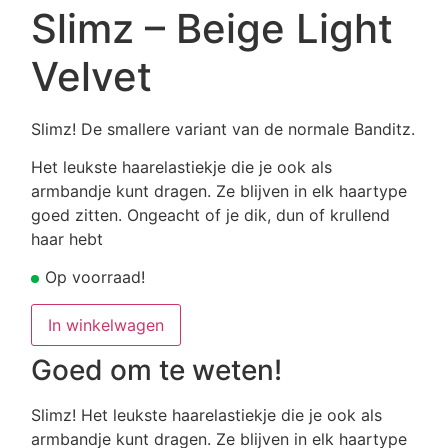
Slimz – Beige Light
Velvet
Slimz! De smallere variant van de normale Banditz.
Het leukste haarelastiekje die je ook als
armbandje kunt dragen. Ze blijven in elk haartype
goed zitten. Ongeacht of je dik, dun of krullend
haar hebt
Op voorraad!
Slimz
In winkelwagen
-
Beige
Light
Goed om te weten!
Velvet
aantal
Slimz! Het leukste haarelastiekje die je ook als
armbandje kunt dragen. Ze blijven in elk haartype