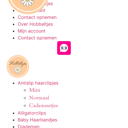
Ga
Over Hobbeltjes
naar
Mijn account
de
Contact opnemen
inhoud
Over Hobbeltjes
Mijn account
Contact opnemen
Antislip haarclipjes
Mini
Normaal
Cadeausetjes
Alligatorclips
Baby Haarbandjes
Diademen