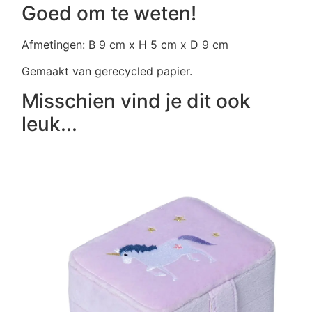
Box
Goed om te weten!
|
Rockahula
aantal
Afmetingen: B 9 cm x H 5 cm x D 9 cm
Gemaakt van gerecycled papier.
Misschien vind je dit ook
leuk...