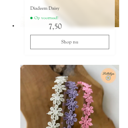
Diadeem Daisy
Op voorraad!
7,50
Shop nu
Dit
product
heeft
meerdere
variaties.
Deze
optie
kan
gekozen
worden
op