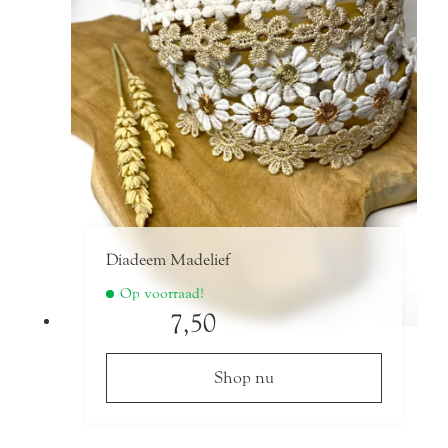
kan
gekozen
worden
op
de
productpagina
Diadeem Madelief
Op voorraad!
7,50
Shop nu
Dit
product