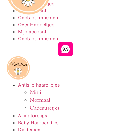
Ga
Over Hobbeltjes
naar
Mijn account
de
Contact opnemen
inhoud
Over Hobbeltjes
Mijn account
Contact opnemen
Antislip haarclipjes
Mini
Normaal
Cadeausetjes
Alligatorclips
Baby Haarbandjes
Diademen