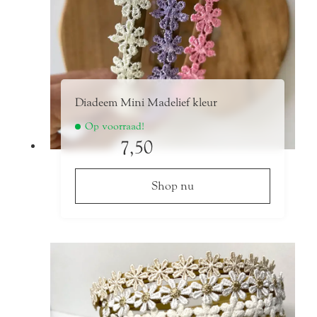
de
productpagina
Diadeem Mini Madelief kleur
Op voorraad!
7,50
Shop nu
Dit
product
heeft
meerdere
variaties.
Deze
optie